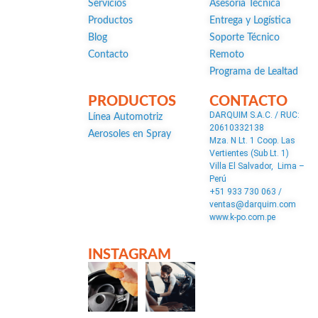
Servicios
Asesoría Técnica
Productos
Entrega y Logística
Blog
Soporte Técnico
Contacto
Remoto
Programa de Lealtad
PRODUCTOS
CONTACTO
DARQUIM S.A.C. / RUC:
Línea Automotriz
20610332138
Aerosoles en Spray
Mza. N Lt. 1 Coop. Las
Vertientes (Sub Lt. 1)
Villa El Salvador, Lima –
Perú
+51 933 730 063 /
ventas@darquim.com
www.k-po.com.pe
INSTAGRAM