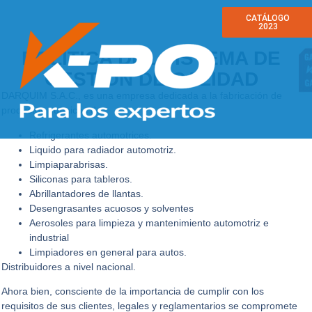
CATÁLOGO
CATÁLOGO
2024
2023
POLÍTICA DEL SISTEMA DE
GESTIÓN DE CALIDAD
DARQUIM S.A.C., es una empresa dedicada a la fabricación de
productos químicos de:
Refrigerantes automotrices.
Liquido para radiador automotriz.
Limpiaparabrisas.
Siliconas para tableros.
Abrillantadores de llantas.
Desengrasantes acuosos y solventes
Aerosoles para limpieza y mantenimiento automotriz e
industrial
Limpiadores en general para autos.
Distribuidores a nivel nacional.
Ahora bien, consciente de la importancia de cumplir con los
requisitos de sus clientes, legales y reglamentarios se compromete