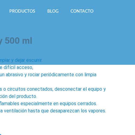
PRODUCTOS
BLOG
CONTACTO
y 500 ml
iar y dejar escurrir.
e difícil acceso,
un abrasivo y rociar periódicamente con limpia
os o circuitos conectados, desconectar el equipo y
ación del producto.
nflamables especialmente en equipos cerrados.
la ventilación hasta que desaparezcan los vapores.