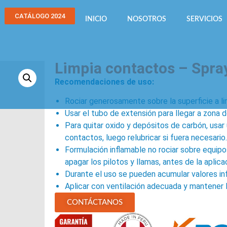
CATÁLOGO 2024
INICIO
NOSOTROS
SERVICIOS
Limpia contactos – Spra
Recomendaciones de uso:
Rociar generosamente sobre la superficie a limp
Usar el tubo de extensión para llegar a zona d
Para quitar oxido y depósitos de carbón, usar 
contactos, luego relubricar si fuera necesario.
Formulación inflamable no rociar sobre equip
apagar los pilotos y llamas, antes de la aplic
Durante el uso se pueden acumular valores i
Aplicar con ventilación adecuada y mantener 
CONTÁCTANOS