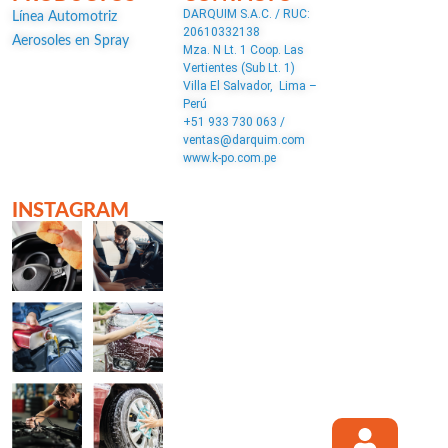
DARQUIM S.A.C. / RUC:
Línea Automotriz
20610332138
Aerosoles en Spray
Mza. N Lt. 1 Coop. Las
Vertientes (Sub Lt. 1)
Villa El Salvador, Lima –
Perú
+51 933 730 063 /
ventas@darquim.com
www.k-po.com.pe
INSTAGRAM