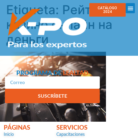
Etiqueta:
Рейтинг
CATÁLOGO
2024
казино онлайн на
деньги
PROGRAMA DE
LEALTAD
SUSCRÍBETE
PÁGINAS
SERVICIOS
Inicio
Capacitaciones