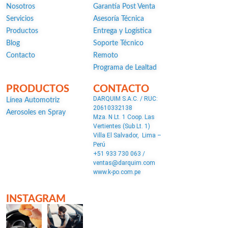
Nosotros
Garantía Post Venta
Servicios
Asesoría Técnica
Productos
Entrega y Logística
Blog
Soporte Técnico
Contacto
Remoto
Programa de Lealtad
PRODUCTOS
CONTACTO
DARQUIM S.A.C. / RUC:
Línea Automotriz
20610332138
Aerosoles en Spray
Mza. N Lt. 1 Coop. Las
Vertientes (Sub Lt. 1)
Villa El Salvador, Lima –
Perú
+51 933 730 063 /
ventas@darquim.com
www.k-po.com.pe
INSTAGRAM