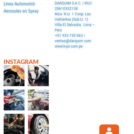
DARQUIM S.A.C. / RUC:
Línea Automotriz
20610332138
Aerosoles en Spray
Mza. N Lt. 1 Coop. Las
Vertientes (Sub Lt. 1)
Villa El Salvador, Lima –
Perú
+51 933 730 063 /
ventas@darquim.com
www.k-po.com.pe
INSTAGRAM